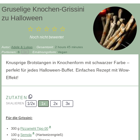
Gruselige Knochen-Grissini
zu Halloween
1
2
3
4
5
Star
Stars
Stars
Stars
Stars
Noch nicht bewertet
Autor:
Adele & Lukas
Gesamtzeit:
2 hours 45 minutes
1
x
Portionen:
6
Ernährungsform:
Vegan
Knusprige Brotstangen in Knochenform mit schwarzer Farbe –
perfekt für jedes Halloween-Buffet. Einfaches Rezept mit Wow-
Effekt!
ZUTATEN
1/2x
1x
2x
3x
SKALIEREN
Für die Grissini:
300 g
Pizzamehl Tipo 00
100 g
Semola
(Hartweizengrieß)
200 g
lauwarmes Wasser