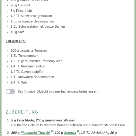
20
g Olivenöl
5 g
Frischhefe
1/2
TL Aktivkohle, gemahlen
1
EL schwarze Sesamsamen
1
EL Schwarzkümmel, ganze Samen
10 g
Salz
Für den Dip:
100 g
passierte Tomaten
1
EL Tomatenmark
1/2
TL geräuchertes Paprikapulver
1/4
TL Knoblauchpulver
1/4
TL Cayennepfeffer
1
TL schwarze Sesamsamen
1/4
TL Salz
Kochmodus
Bildschirm dauerhaft eingeschaltet lassen
ZUBEREITUNG
5 g Frischhefe, 200 g lauwarmes Wasser
Die frische Hefe im lauwarmen Wasser auflösen und 5 Minuten stehen lassen.
300 g
Pizzamehl Tipo 00
, 100 g
Semola
, 1/2 TL Aktivkohle, 20 g