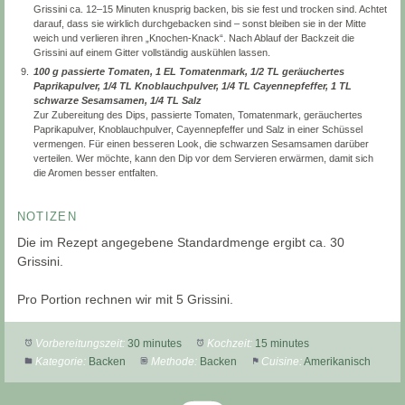
Grissini ca. 12–15 Minuten knusprig backen, bis sie fest und trocken sind. Achtet
darauf, dass sie wirklich durchgebacken sind – sonst bleiben sie in der Mitte
weich und verlieren ihren „Knochen-Knack“. Nach Ablauf der Backzeit die
Grissini auf einem Gitter vollständig auskühlen lassen.
100 g passierte Tomaten, 1 EL Tomatenmark, 1/2 TL geräuchertes
Paprikapulver, 1/4 TL Knoblauchpulver, 1/4 TL Cayennepfeffer, 1 TL
schwarze Sesamsamen, 1/4 TL Salz
Zur Zubereitung des Dips, passierte Tomaten, Tomatenmark, geräuchertes
Paprikapulver, Knoblauchpulver, Cayennepfeffer und Salz in einer Schüssel
vermengen. Für einen besseren Look, die schwarzen Sesamsamen darüber
verteilen. Wer möchte, kann den Dip vor dem Servieren erwärmen, damit sich
die Aromen besser entfalten.
NOTIZEN
Die im Rezept angegebene Standardmenge ergibt ca. 30
Grissini.
Pro Portion rechnen wir mit 5 Grissini.
Vorbereitungszeit:
30 minutes
Kochzeit:
15 minutes
Kategorie:
Backen
Methode:
Backen
Cuisine:
Amerikanisch