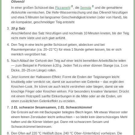
Olivenöl
In einer großen Schüssel das
Pizzamehl
, die
Semola
und die gemahlene
Aktivkohle vermischen. Die Hefe-Wassermischung und das Olivenöl hinzufügen
und etwa 5 Minuten bei langsamer Geschwindigkeit kneten (oder von Hand), bis
ein kompakter, geschmeidiger Teig entsteht
10 g Salz
Anschließend das Salz hinzufügen und nochmals 10 Minuten kneten, bis der Teig
nicht mehr klebt und sich glatt anfühlt.
Den Teig in eine leicht geölte Schüssel geben, abdecken und bei
Raumtemperatur (ca. 20–22 °C) für etwa 1 Stunde gehen lassen, bis er sich
merklich vergrößert hat.
Nach Ablauf der Gehzeit den Teig auf einer leicht bemehlten Arbeitsfläche teilen
— zum Beispiel in Portionen à 20 g. Jeden Teil zu einer dünnen Stange (ca. 1 cm
Dicke, 20–25 cm Länge) rollen.
Jetzt kommt der Halloween-Effekt: Formt die Enden der Teigstangen leicht
knubbelig oder verdickt sie, damit sie aussehen wie Gelenke – das ergibt den
Knochen-Look. Ihr könnt sie auch leicht verdrehen oder biegen, damit sie wie
knochige Finger oder Knochen wirken. Für besonders kreative Varianten: Drückt
mit einem Holzspieß sanfte Einkerbungen in die Mitte oder an die Enden, um
einen zusätzlichen Gelenkeffekt zu erzielen.
1 EL schwarze Sesamsamen, 1 EL Schwarzkümmel
Die Grissini auf ein mit Backpapier belegtes Blech legen. Mit etwas Wasser oder
einem feinen Zerstäuber leicht anfeuchten – so bleibt kein überschüssiges Mehl
haften und die Körner kleben gut. Dann mit schwarzem Sesam und
Schwarzkümmel bestreuen.
Den Ofen auf 220 °C Heißluft (bzw. 240 °C Ober-/Unterhitze) vorheizen. Die