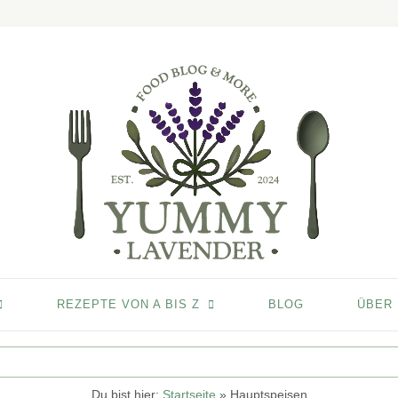
REZEPTE VON A BIS Z
BLOG
ÜBER
Du bist hier:
Startseite
»
Hauptspeisen