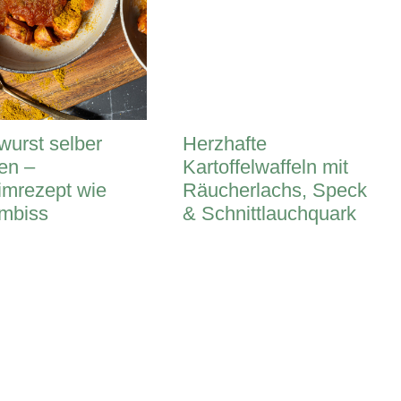
wurst selber
Herzhafte
en –
Kartoffelwaffeln mit
mrezept wie
Räucherlachs, Speck
mbiss
& Schnittlauchquark