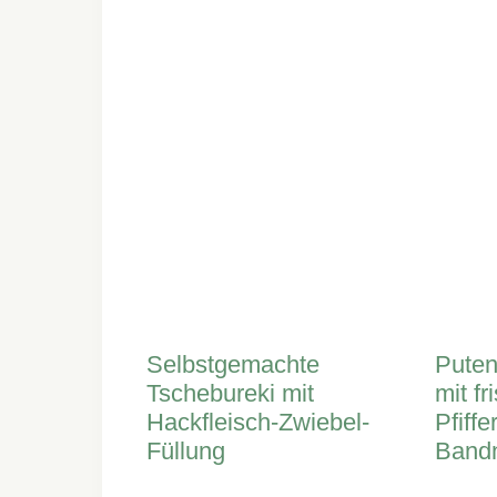
Selbstgemachte
Puten
Tschebureki mit
mit fr
Hackfleisch-Zwiebel-
Pfiffe
Füllung
Band