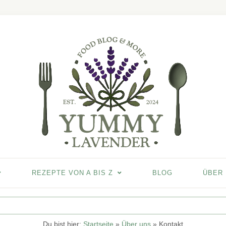
REZEPTE VON A BIS Z
BLOG
ÜBER
Du bist hier:
Startseite
»
Über uns
»
Kontakt