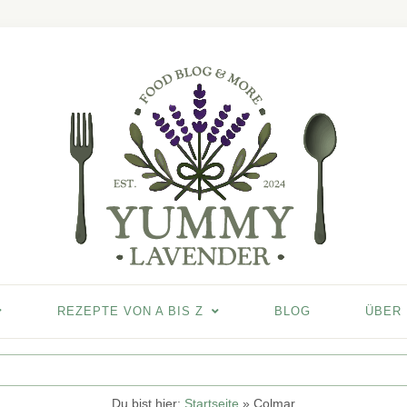
REZEPTE VON A BIS Z
BLOG
ÜBER
Du bist hier:
Startseite
»
Colmar