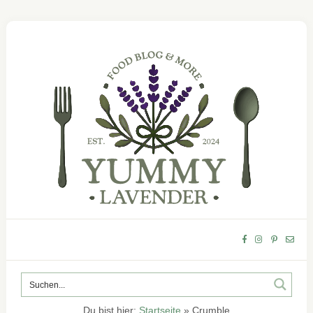
Du bist hier:
Startseite
»
Crumble