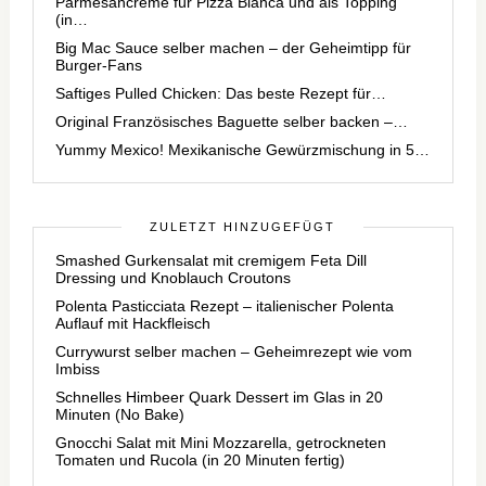
Parmesancreme für Pizza Bianca und als Topping
(in…
Big Mac Sauce selber machen – der Geheimtipp für
Burger-Fans
Saftiges Pulled Chicken: Das beste Rezept für…
Original Französisches Baguette selber backen –…
Yummy Mexico! Mexikanische Gewürzmischung in 5…
ZULETZT HINZUGEFÜGT
Smashed Gurkensalat mit cremigem Feta Dill
Dressing und Knoblauch Croutons
Polenta Pasticciata Rezept – italienischer Polenta
Auflauf mit Hackfleisch
Currywurst selber machen – Geheimrezept wie vom
Imbiss
Schnelles Himbeer Quark Dessert im Glas in 20
Minuten (No Bake)
Gnocchi Salat mit Mini Mozzarella, getrockneten
Tomaten und Rucola (in 20 Minuten fertig)