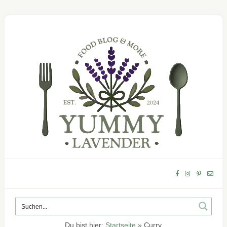
Du bist hier:
Startseite
»
Curry