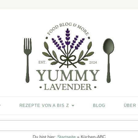
REZEPTE VON A BIS Z
BLOG
ÜBER
Du bist hier:
Startseite
»
Küchen-ABC