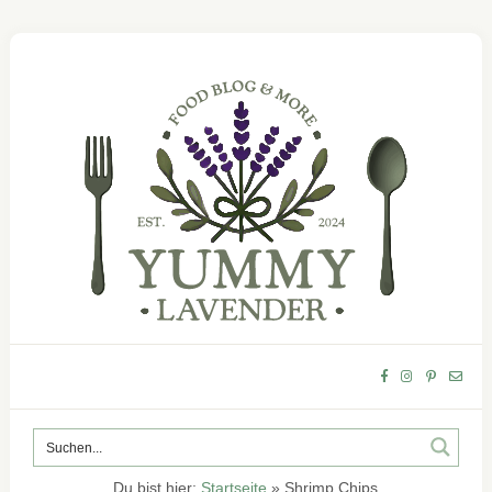
Du bist hier:
Startseite
»
Shrimp Chips