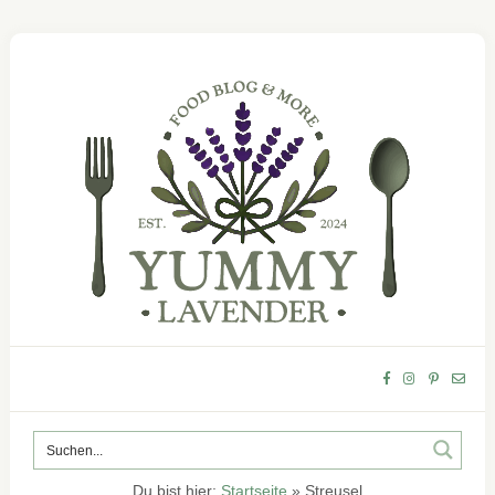
Du bist hier:
Startseite
»
Streusel