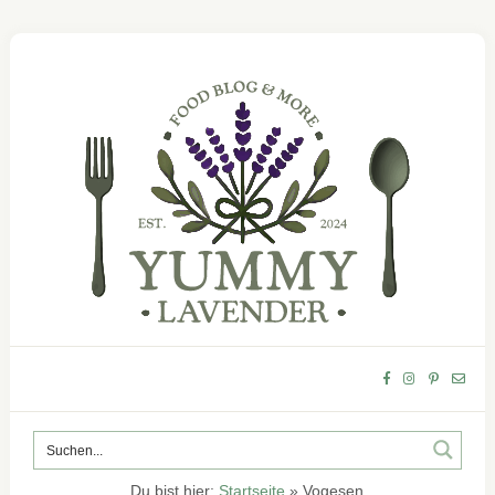
Du bist hier:
Startseite
»
Vogesen