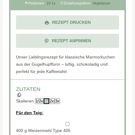
Portionen:
1
0
1
x
Ernährungsform:
Vegetarian
REZEPT DRUCKEN
REZEPT ANPINNEN
Unser Lieblingsrezept für klassische Marmorkuchen
aus der Gugelhupfform – luftig, schokoladig und
perfekt für jede Kaffeetafel.
ZUTATEN
Skalieren
1/2x
1x
2x
3x
Für den Teig:
400 g
Weizenmehl Type 405