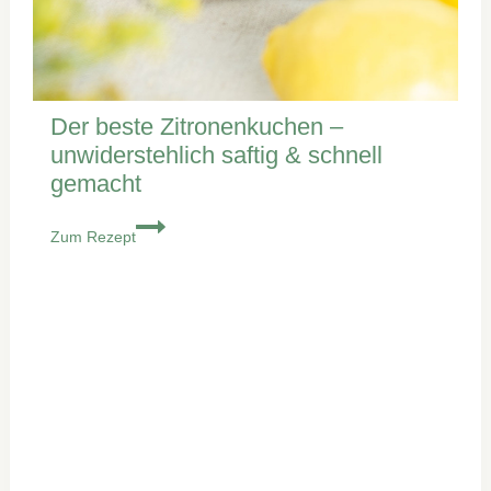
Der beste Zitronenkuchen –
unwiderstehlich saftig & schnell
gemacht
Der
Zum Rezept
beste
Zitronenkuchen
–
unwiderstehlich
saftig
&
schnell
gemacht