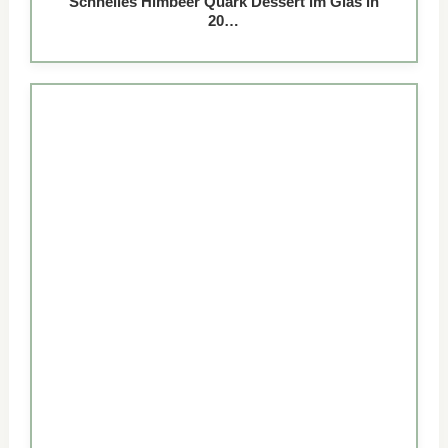
Schnelles Himbeer Quark Dessert im Glas in
20…