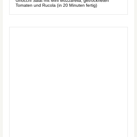
Gnocchi Salat mit Mini Mozzarella, getrockneten
Tomaten und Rucola (in 20 Minuten fertig)