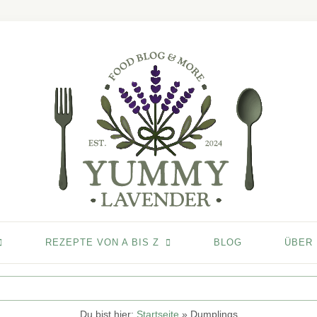
REZEPTE VON A BIS Z
BLOG
ÜBER
Du bist hier:
Startseite
»
Dumplings