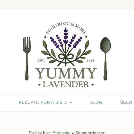
REZEPTE VON A BIS Z
BLOG
ÜBER
Du bist hier:
Startseite
»
Sommerdessert