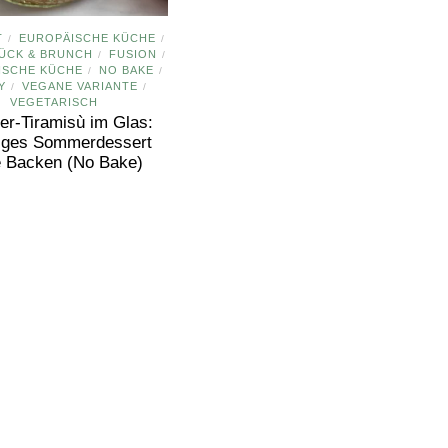
T
EUROPÄISCHE KÜCHE
/
/
ÜCK & BRUNCH
FUSION
/
/
NISCHE KÜCHE
NO BAKE
/
/
Y
VEGANE VARIANTE
/
/
VEGETARISCH
er-Tiramisù im Glas:
iges Sommerdessert
 Backen (No Bake)