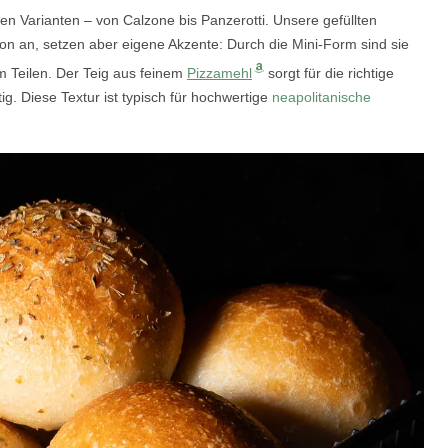
gen Varianten – von Calzone bis Panzerotti. Unsere gefüllten
ion an, setzen aber eigene Akzente: Durch die Mini-Form sind sie
um Teilen. Der Teig aus feinem
Pizzamehl
sorgt für die richtige
ig. Diese Textur ist typisch für hochwertige
neapolitanische