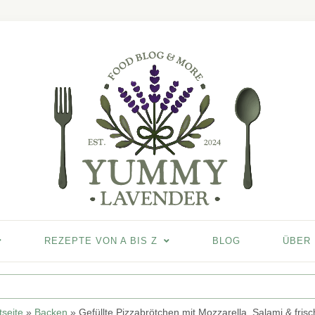
REZEPTE VON A BIS Z
BLOG
ÜBER
tseite
»
Backen
»
Gefüllte Pizzabrötchen mit Mozzarella, Salami & frisc