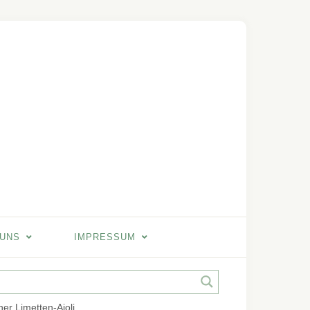
 UNS
IMPRESSUM
her Limetten-Aioli