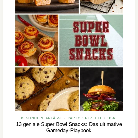
BESONDERE ANLÄSSE
PARTY
REZEPTE
USA
/
/
/
13 geniale Super Bowl Snacks: Das ultimative
Gameday-Playbook