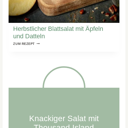
Herbstlicher Blattsalat mit Äpfeln
und Datteln
HERBSTLICHER
ZUM REZEPT
BLATTSALAT
MIT
ÄPFELN
UND
DATTELN
Knackiger Salat mit
Thousand Island