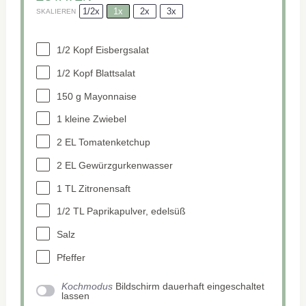
1/2x
1x
2x
3x
SKALIEREN
1/2
Kopf Eisbergsalat
1/2
Kopf Blattsalat
150 g
Mayonnaise
1
kleine Zwiebel
2
EL Tomatenketchup
2
EL Gewürzgurkenwasser
1
TL Zitronensaft
1/2
TL Paprikapulver, edelsüß
Salz
Pfeffer
Kochmodus
Bildschirm dauerhaft eingeschaltet
lassen