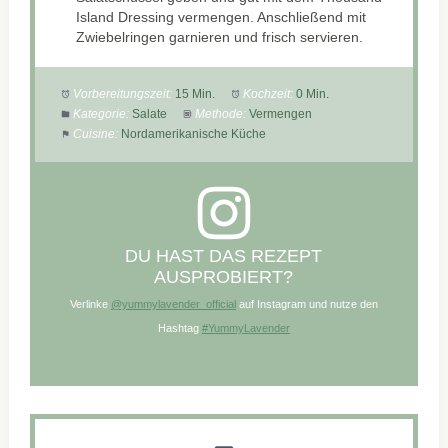
Island Dressing vermengen. Anschließend mit
Zwiebelringen garnieren und frisch servieren.
Vorbereitungszeit:
15 Min.
Kochzeit:
0 Min.
Kategorie:
Salate
Methode:
Vermengen
Cuisine:
Nordamerikanische Küche
DU HAST DAS REZEPT
AUSPROBIERT?
Verlinke
@yummylavender_official
auf Instagram und nutze den
Hashtag
#YummyLavender