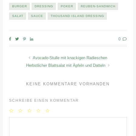
BURGER
DRESSING
POKER
REUBEN-SANDWICH
SALAT
SAUCE
THOUSAND ISLAND DRESSING
0
Avocado-Stulle mit knackigen Radieschen
Herbstlicher Blattsalat mit Äpfeln und Datteln
KEINE KOMMENTARE VORHANDEN
SCHREIBE EINEN KOMMENTAR
1
2
3
4
5
Star
Stars
Stars
Stars
Stars