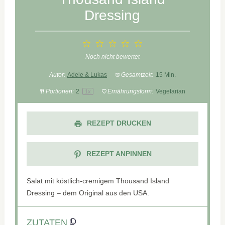
Dressing
1
2
3
4
5
Star
Stars
Stars
Stars
Stars
Noch nicht bewertet
Autor:
Adele & Lukas
Gesamtzeit:
15 Min.
Portionen:
2
Ernährungsform:
Vegetarian
1
x
REZEPT DRUCKEN
REZEPT ANPINNEN
Salat mit köstlich-cremigem Thousand Island
Dressing – dem Original aus den USA.
ZUTATEN