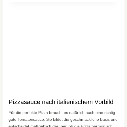
SELBER
MACHEN:
DER
GROSSE P
IZZA P
ERFETTA G
UIDE
Pizzasauce nach italienischem Vorbild
Für die perfekte Pizza braucht es natürlich auch eine richtig
gute Tomatensauce. Sie bildet die geschmackliche Basis und
entscheidet maßgeblich darüber, ob die Pizza harmonisch