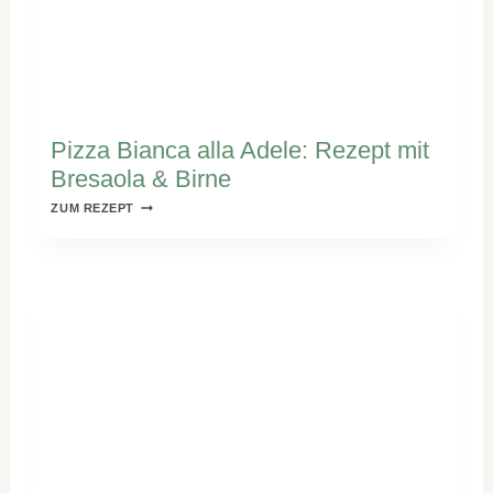
Pizza Bianca alla Adele: Rezept mit
Bresaola & Birne
PIZZA
ZUM REZEPT
BIANCA
ALLA
ADELE:
REZEPT
MIT
BRESAOLA
&
BIRNE