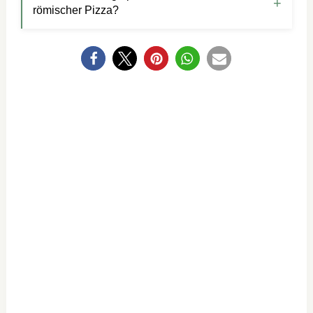
römischer Pizza?
0
NEWSLETTER-
ABO
ABONNIERE
UNSEREN NEWSLETTER UND
VERPASSE IN ZUKUNFT KEIN REZEPT
MEHR!