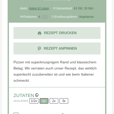
Autor:
Adele & Lukas
Gesamtzeit:
24 Std. 30 Min.
Portionen:
4
Ernährungsform:
Vegetarian
1
x
REZEPT DRUCKEN
REZEPT ANPINNEN
Pizzen mit superknusprigem Rand und klassischem
Belag: Wir verraten euch unser Rezept, das wirklich
superleicht zuzubereiten ist und wie beim Italiener
schmeckt.
ZUTATEN
1/2x
1x
2x
3x
SKALIEREN