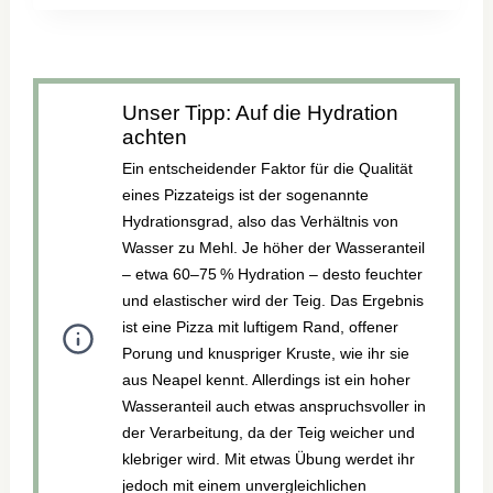
FÜR
PIZZA
WIE
BEIM
Unser Tipp: Auf die Hydration
ITALIENER
achten
–
SCHNELL
Ein entscheidender Faktor für die Qualität
&
eines Pizzateigs ist der sogenannte
AROMATISCH
Hydrationsgrad, also das Verhältnis von
IN
Wasser zu Mehl. Je höher der Wasseranteil
15
– etwa 60–75 % Hydration – desto feuchter
MINUTEN
und elastischer wird der Teig. Das Ergebnis
ist eine Pizza mit luftigem Rand, offener
Porung und knuspriger Kruste, wie ihr sie
aus Neapel kennt. Allerdings ist ein hoher
Wasseranteil auch etwas anspruchsvoller in
der Verarbeitung, da der Teig weicher und
klebriger wird. Mit etwas Übung werdet ihr
jedoch mit einem unvergleichlichen