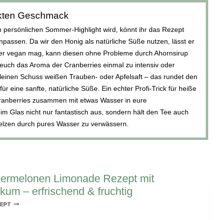
ekten Geschmack
 persönlichen Sommer-Highlight wird, könnt ihr das Rezept
assen. Da wir den Honig als natürliche Süße nutzen, lässt er
eber vegan mag, kann diesen ohne Probleme durch Ahornsirup
 euch das Aroma der Cranberries einmal zu intensiv oder
kleinen Schuss weißen Trauben- oder Apfelsaft – das rundet den
 eine sanfte, natürliche Süße. Ein echter Profi-Trick für heiße
Cranberries zusammen mit etwas Wasser in eure
im Glas nicht nur fantastisch aus, sondern hält den Tee auch
elzen durch pures Wasser zu verwässern.
ermelonen Limonade Rezept mit
ikum – erfrischend & fruchtig
WASSERMELONEN
EPT
LIMONADE