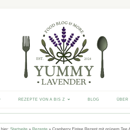
REZEPTE VON A BIS Z
BLOG
ÜBER
 hier:
Startseite
»
Rezepte
»
Cranberry Eistee Rezept mit grünem Tee 