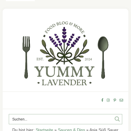
Du bist hier:
Startseite
»
Saucen & Dips
»
Asia Süß Sauer