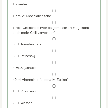
1
Zwiebel
1
große Knochlauchzehe
1
rote Chilischote (wer es gerne scharf mag, kann
auch mehr Chili verwenden)
3
EL Tomatenmark
5
EL Reisessig
4
EL Sojasauce
40
ml Ahornsirup (alternativ: Zucker)
1
EL Pflanzenöl
2
EL Wasser