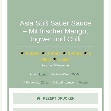
Asia Süß Sauer Sauce
– Mit frischer Mango,
Ingwer und Chili
5 Stars
4 Stars
3 Stars
2
Stars
1 Star
Noch nicht bewertet
Autor:
Admin
Gesamtzeit:
35 Min.
Portionen:
2
0
1
x
Ernährungsform:
Vegan
REZEPT DRUCKEN