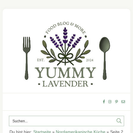
Du bist hier:
Startseite
»
Nordamerikanische Küche
»
Seite 2