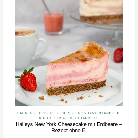
BACKEN
DESSERT
EIFREI
NORDAMERIKANISCHE
/
/
/
KÜCHE
USA
VEGETARISCH
/
/
Haileys New York Cheesecake mit Erdbeere –
Rezept ohne Ei