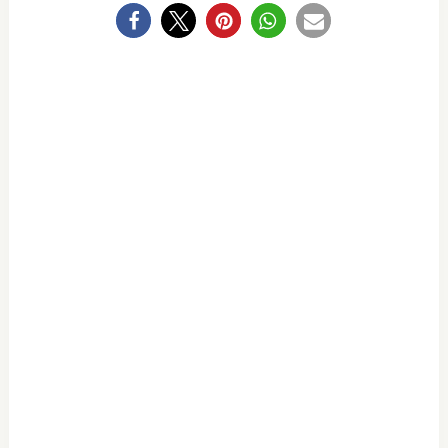
0
NEWSLETTER-
ABO
ABONNIERE
UNSEREN NEWSLETTER UND
VERPASSE IN ZUKUNFT KEIN REZEPT
MEHR!
Ich habe die
Datenschutzerklärung
gelesen
und bin mit der Verarbeitung meiner Daten zum
Versand des Newsletters einverstanden. *