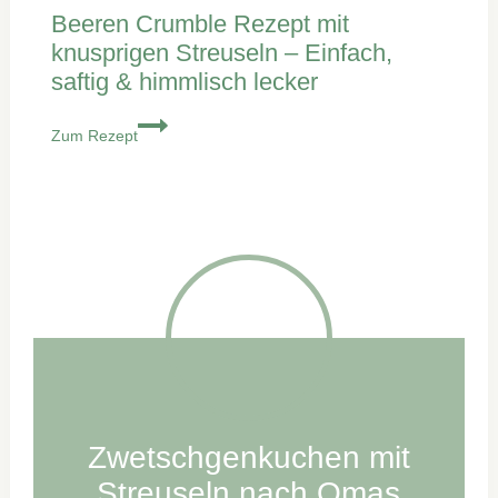
Beeren Crumble Rezept mit
knusprigen Streuseln – Einfach,
saftig & himmlisch lecker
Beeren
Zum Rezept
Crumble
Rezept
mit
knusprigen
Streuseln
–
Einfach,
saftig
&
himmlisch
lecker
Zwetschgenkuchen mit
Streuseln nach Omas