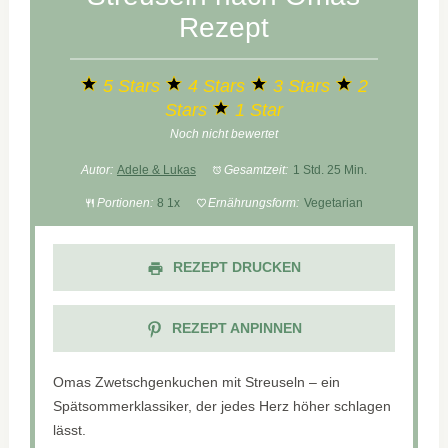
Rezept
5 Stars
4 Stars
3 Stars
2
Stars
1 Star
Noch nicht bewertet
Autor:
Adele & Lukas
Gesamtzeit:
1 Std. 25 Min.
Portionen:
8
1
x
Ernährungsform:
Vegetarian
REZEPT DRUCKEN
REZEPT ANPINNEN
Omas Zwetschgenkuchen mit Streuseln – ein
Spätsommerklassiker, der jedes Herz höher schlagen
lässt.