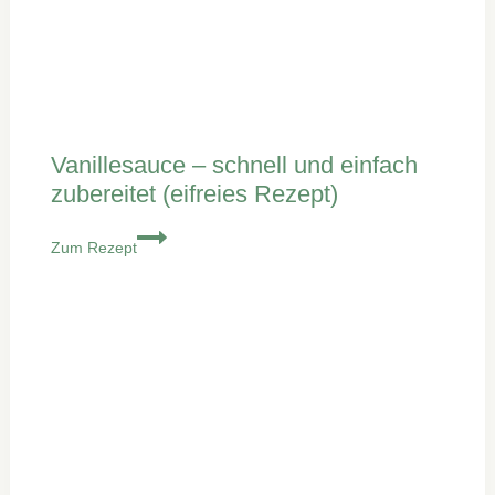
Vanillesauce – schnell und einfach
zubereitet (eifreies Rezept)
Vanillesauce
Zum Rezept
–
schnell
und
einfach
zubereitet
(eifreies
Rezept)