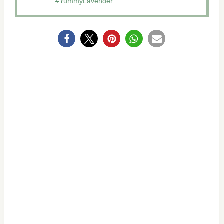
#YummyLavender
.
0
NEWSLETTER-
ABO
ABONNIERE
UNSEREN NEWSLETTER UND
VERPASSE IN ZUKUNFT KEIN REZEPT
MEHR!