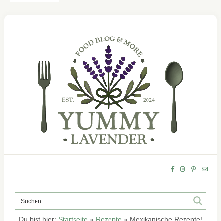
Du bist hier:
Startseite
»
Rezepte
»
Mexikanische Rezepte!