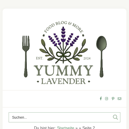
Du bist hier:
Startseite
»
»
Seite 2