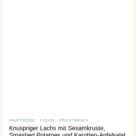
HAUPTSPEISE
FUSION
PESCETARISCH
/
/
Knuspriger Lachs mit Sesamkruste,
Smashed Potatoes und Karotten-Apfelsalat