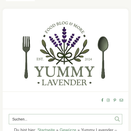
Du bist hier:
Startseite
»
Gewürze
»
Yummy Lavender –