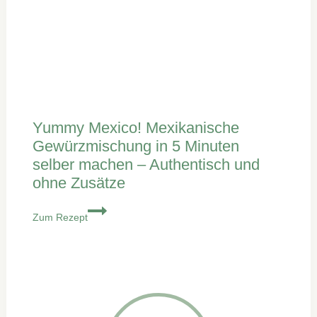
Yummy Mexico! Mexikanische
Gewürzmischung in 5 Minuten
selber machen – Authentisch und
ohne Zusätze
Yummy
Zum Rezept
Mexico!
Mexikanische
Gewürzmischung
in
5
Minuten