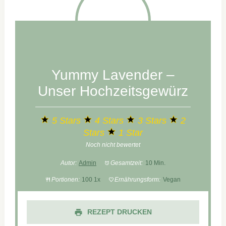
selber
machen
–
Authentisch
und
ohne
Yummy Lavender –
Zusätze
Unser Hochzeitsgewürz
5 Stars
4 Stars
3 Stars
2
Stars
1 Star
Noch nicht bewertet
Autor:
Admin
Gesamtzeit:
10 Min.
Portionen:
10
0
1
x
Ernährungsform:
Vegan
REZEPT DRUCKEN