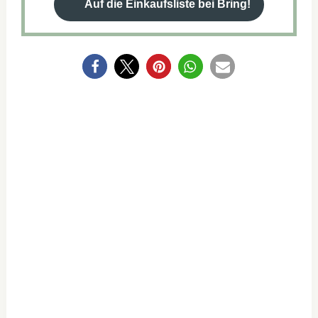
Auf die Einkaufsliste bei Bring!
0
NEWSLETTER-
ABO
ABONNIERE
UNSEREN NEWSLETTER UND
VERPASSE IN ZUKUNFT KEIN REZEPT
MEHR!
Ich habe die
Datenschutzerklärung
gelesen