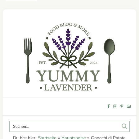
Du bist hier:
Startseite
»
Hauptspeise
»
Gnocchi di Patate