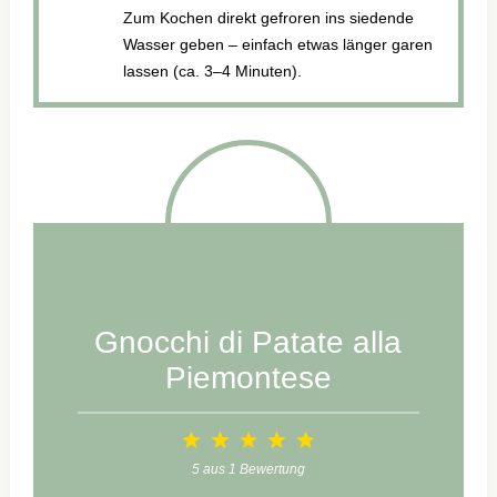
Zum Kochen direkt gefroren ins siedende
Wasser geben – einfach etwas länger garen
lassen (ca. 3–4 Minuten).
Gnocchi di Patate alla
Piemontese
1
2
3
4
5
Star
Stars
Stars
Stars
Stars
5
aus
1
Bewertung