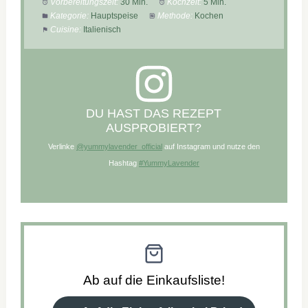
Vorbereitungszeit:
30 Min.
Kochzeit:
5 Min.
Kategorie:
Hauptspeise
Methode:
Kochen
Cuisine:
Italienisch
DU HAST DAS REZEPT
AUSPROBIERT?
Verlinke
@yummylavender_official
auf Instagram und nutze den
Hashtag
#YummyLavender
Ab auf die Einkaufsliste!