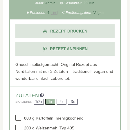
Autor:
Admin
Gesamtzeit:
35 Min.
Portionen:
4
Ernährungsform:
Vegan
1
x
REZEPT DRUCKEN
REZEPT ANPINNEN
Gnocchi selbstgemacht: Original Rezept aus
Norditalien mit nur 3 Zutaten – traditionell, vegan und
wunderbar einfach zubereitet.
ZUTATEN
1/2x
1x
2x
3x
SKALIEREN
800 g
Kartoffeln, mehligkochend
200 g
Weizenmehl Typ 405