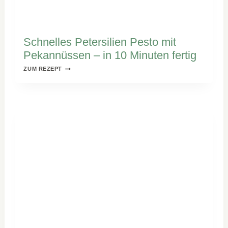
Schnelles Petersilien Pesto mit
Pekannüssen – in 10 Minuten fertig
SCHNELLES
ZUM REZEPT
PETERSILIEN
PESTO
MIT
PEKANNÜSSEN
–
IN
10
MINUTEN
FERTIG