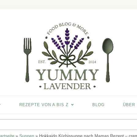
REZEPTE VON A BIS Z
BLOG
ÜBER
artseite
»
Suppen
»
Hokkaido Kürbissuppe nach Mamas Rezept – crem